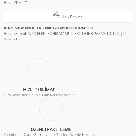
Hesap Türü: TL
IBAN Numarası: TR530001200913600010260588
Hesap Sahibi: İNKO ELEKTRONİK MAMÜLLERİ İTH İHR PAZ VE TİC LTD ŞTİ,
Hesap Türü: TL
HIZLI TESLİMAT
Tüm Siparişleriniz Aynı Gün Kargoya Verilir
ÖZENLİ PAKETLEME
Kargolarınız Zarar Görmeyecek Şekilde Özenle Hazırlanır