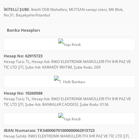
İKİTELLİ ŞUBE
: İkitelli OSB Mahallesi, MUTSAN sanayi sitesi, M6 Blok,
No:31, Başakşehir/İstanbul
Banka Hesapları
Hesap No: 62915723
Hesap Türü: TL, Hesap Adı: İNKO ELEKTRONİK MAMÜLLERİ İTH İHR PAZ VE
TİC LTD ŞTİ, Şube Adı: KARAKÖY RIHTIM, Şube Kodu: 269
Hesap No: 10260588
Hesap Türü: TL, Hesap Adı: İNKO ELEKTRONİK MAMÜLLERİ İTH İHR PAZ VE
TİC LTD ŞTİ, Şube Adı: BANKALAR CADDESİ, Şube Kodu: 0136
IBAN Numarası: TR340006701000000062915723
Hesap Sahibi: İNKO ELEKTRONİK MAMÜLLERİ İTH İHR PAZ VE TİC LTD ŞTİ,