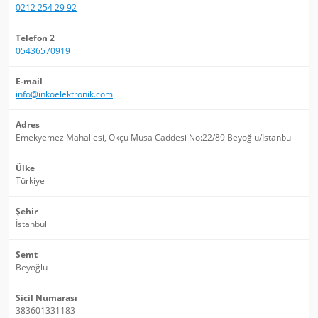
0212 254 29 92
Telefon 2
05436570919
E-mail
info@inkoelektronik.com
Adres
Emekyemez Mahallesi, Okçu Musa Caddesi No:22/89 Beyoğlu/İstanbul
Ülke
Türkiye
Şehir
İstanbul
Semt
Beyoğlu
Sicil Numarası
383601331183