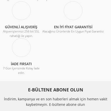
GÜVENLİ ALIŞVERİŞ
EN İYİ FİYAT GARANTİSİ
Alışverişlerinizi 256 bit SSL
Alacağınız Ürünlerde En Uygun Fiyat Garantisi
rahatlığı ile yapın.
İADE FIRSATI
7 Gün İçerisinde Kolay İade
edin.
E-BÜLTENE ABONE OLUN
İndirim, kampanya ve en son haberleri almak için hemen vakit
kaybetmeyin.
E-bültene abone olun