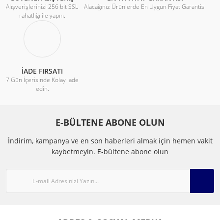
Alışverişlerinizi 256 bit SSL
Alacağınız Ürünlerde En Uygun Fiyat Garantisi
rahatlığı ile yapın.
İADE FIRSATI
7 Gün İçerisinde Kolay İade
edin.
E-BÜLTENE ABONE OLUN
İndirim, kampanya ve en son haberleri almak için hemen vakit
kaybetmeyin.
E-bültene abone olun