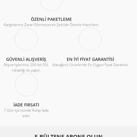
ÖZENLİ PAKETLEME
Kargolarınız Zarar Görmeyecek Şekilde Özenle Hazırlanır
GÜVENLİ ALIŞVERİŞ
EN İYİ FİYAT GARANTİSİ
Alışverişlerinizi 256 bit SSL
Alacağınız Ürünlerde En Uygun Fiyat Garantisi
rahatlığı ile yapın.
İADE FIRSATI
7 Gün İçerisinde Kolay İade
edin.
E-BÜLTENE ABONE OLUN