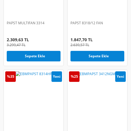
PAPST MULTIFAN 3314
PAPST 8318/12 FAN
2.309,63 TL
1.847,70 TL
3.299,47 TL
2.639,57 TL
Sepete Ekle
Sepete Ekle
%35
Yeni
%25
Yeni