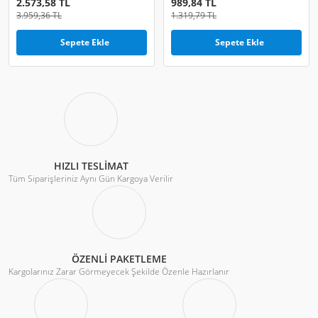
2.573,58 TL
989,84 TL
3.959,36 TL
1.319,79 TL
Sepete Ekle
Sepete Ekle
HIZLI TESLİMAT
Tüm Siparişleriniz Aynı Gün Kargoya Verilir
ÖZENLİ PAKETLEME
Kargolarınız Zarar Görmeyecek Şekilde Özenle Hazırlanır