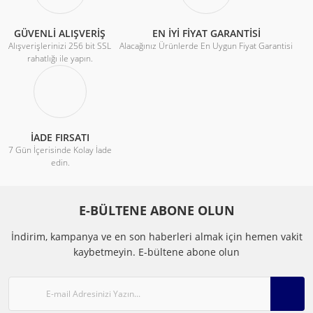
GÜVENLİ ALIŞVERİŞ
EN İYİ FİYAT GARANTİSİ
Alışverişlerinizi 256 bit SSL
Alacağınız Ürünlerde En Uygun Fiyat Garantisi
rahatlığı ile yapın.
İADE FIRSATI
7 Gün İçerisinde Kolay İade
edin.
E-BÜLTENE ABONE OLUN
İndirim, kampanya ve en son haberleri almak için hemen vakit
kaybetmeyin.
E-bültene abone olun