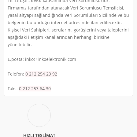
Tic.Ltd.Şti., KVKK kapsamında Veri Sorumlusu’dur.
Firmamız tarafından atanacak Veri Sorumlusu Temsilcisi,
yasal altyapı sağlandığında Veri Sorumluları Sicilinde ve bu
belgenin bulunduğu internet adresinde ilan edilecektir.
Kişisel Veri Sahipleri, sorularını, görüşlerini veya taleplerini
aşağıdaki iletişim kanallarından herhangi birisine
yöneltebilir:
E.posta:
inko@inkoelektronik.com
Telefon:
0 212 254 29 92
Faks:
0 212 253 64 30
HIZLI TESLİMAT