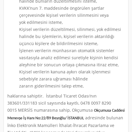
hâlinde bunların düzeltilmesini isteme,
KVKK’nun 7. maddesinde öngörülen şartlar
çerçevesinde kişisel verilerin silinmesini veya
yok edilmesini isteme,
Kişisel verilerin düzeltilmesi, silinmesi, yok edilmesi
halinde bu işlemlerin, kişisel verilerin aktarıldığı
üçüncü kişilere de bildirilmesini isteme,
İşlenen verilerin münhasıran otomatik sistemler
vasıtasıyla analiz edilmesi suretiyle kişinin kendisi
aleyhine bir sonucun ortaya çıkmasına itiraz etme,
Kişisel verilerin kanuna aykırı olarak işlenmesi
sebebiyle zarara uğraması hâlinde
zararın giderilmesini talep etme,
haklarına sahiptir.
İstanbul
Ticaret Odası’nın
383601/331183
sicil sayısında kayıtlı, 0478 0097 8290
0015 MERSİS numarasına sahip, Okçumusa
Okçumusa Caddesi
adresinde bulunan
Menevşe İş Hanı No:22/89 Beyoğlu/ İSTANBUL
İnko Elektronik Mamülleri İthalat-İhracat Pazarlama ve