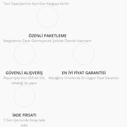
Tüm Siparişleriniz Aynı Gün Kargoya Verilir
ÖZENLİ PAKETLEME
Kargolarınız Zarar Görmeyecek Şekilde Özenle Hazırlanır
GÜVENLİ ALIŞVERİŞ
EN İYİ FİYAT GARANTİSİ
Alışverişlerinizi 256 bit SSL
Alacağınız Ürünlerde En Uygun Fiyat Garantisi
rahatlığı ile yapın.
İADE FIRSATI
7 Gün İçerisinde Kolay İade
edin.