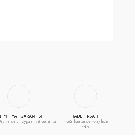
iletebilirsiniz.
 İYİ FİYAT GARANTİSİ
İADE FIRSATI
Ürünlerde En Uygun Fiyat Garantisi
7 Gün İçerisinde Kolay İade
edin.