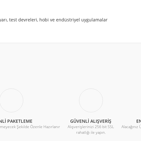
ayarı, test devreleri, hobi ve endüstriyel uygulamalar
r konularda yetersiz gördüğünüz noktaları öneri formunu kullanarak tarafımıza 
Bu ürüne ilk yorumu siz yapın!
Yorum Yaz
NLİ PAKETLEME
GÜVENLİ ALIŞVERİŞ
EN
rmeyecek Şekilde Özenle Hazırlanır
Alışverişlerinizi 256 bit SSL
Alacağınız 
rahatlığı ile yapın.