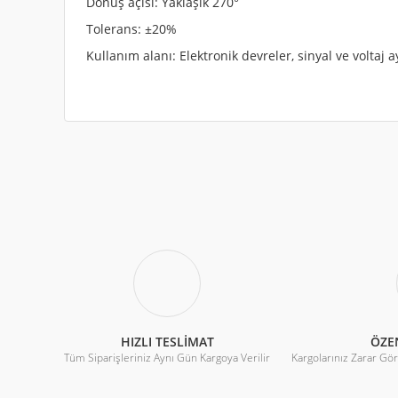
Dönüş açısı: Yaklaşık 270°
Tolerans: ±20%
Kullanım alanı: Elektronik devreler, sinyal ve voltaj 
Bu ürünün fiyat bilgisi, resim, ürün açıklamalarında ve diğe
Görüş ve önerileriniz için teşekkür ederiz.
Ürün resmi kalitesiz, bozuk veya görüntülenemiyor.
Ürün açıklamasında eksik bilgiler bulunuyor.
Ürün bilgilerinde hatalar bulunuyor.
Ürün fiyatı diğer sitelerden daha pahalı.
HIZLI TESLİMAT
ÖZE
Tüm Siparişleriniz Aynı Gün Kargoya Verilir
Bu ürüne benzer farklı alternatifler olmalı.
Kargolarınız Zarar Gö