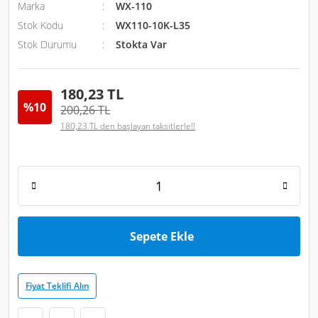
Marka
WX-110
Stok Kodu
WX110-10K-L35
Stok Durumu
Stokta Var
180,23 TL
%10
200,26 TL
180,23 TL den başlayan taksitlerle!!
Sepete Ekle
Fiyat Teklifi Alın