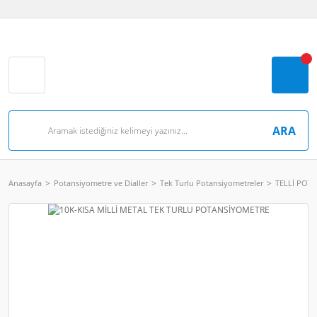
ARA
Anasayfa
Potansiyometre ve Dialler
Tek Turlu Potansiyometreler
TELLİ POT