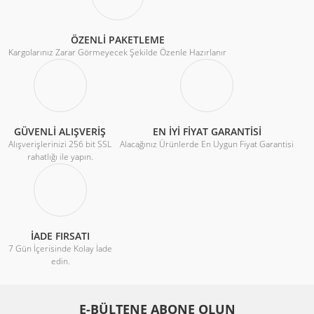
ÖZENLİ PAKETLEME
Kargolarınız Zarar Görmeyecek Şekilde Özenle Hazırlanır
GÜVENLİ ALIŞVERİŞ
EN İYİ FİYAT GARANTİSİ
Alışverişlerinizi 256 bit SSL
Alacağınız Ürünlerde En Uygun Fiyat Garantisi
rahatlığı ile yapın.
İADE FIRSATI
7 Gün İçerisinde Kolay İade
edin.
E-BÜLTENE ABONE OLUN