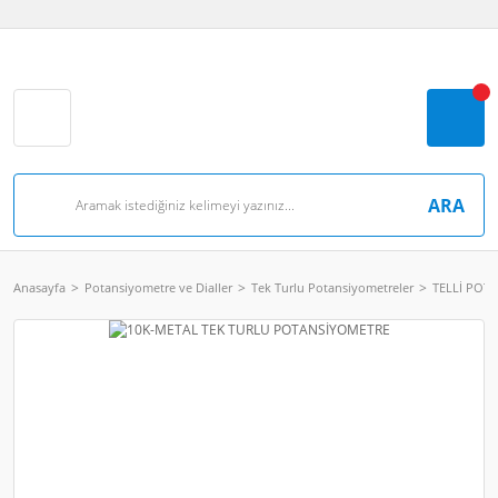
ARA
Anasayfa
Potansiyometre ve Dialler
Tek Turlu Potansiyometreler
TELLİ POT