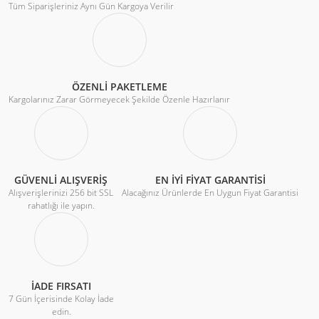
Tüm Siparişleriniz Aynı Gün Kargoya Verilir
ÖZENLİ PAKETLEME
Kargolarınız Zarar Görmeyecek Şekilde Özenle Hazırlanır
GÜVENLİ ALIŞVERİŞ
EN İYİ FİYAT GARANTİSİ
Alışverişlerinizi 256 bit SSL
Alacağınız Ürünlerde En Uygun Fiyat Garantisi
rahatlığı ile yapın.
İADE FIRSATI
7 Gün İçerisinde Kolay İade
edin.