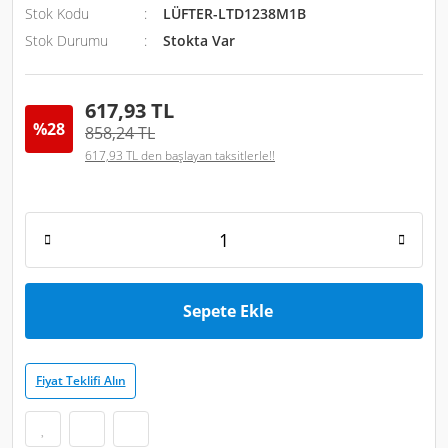
Stok Kodu
LÜFTER-LTD1238M1B
Stok Durumu
Stokta Var
617,93 TL
%28
858,24 TL
617,93 TL den başlayan taksitlerle!!
Sepete Ekle
Fiyat Teklifi Alın