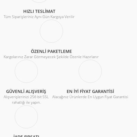
HIZLI TESLİMAT
Tüm Siparişleriniz Aynı Gün Kargoya Verilir
172X150X38MM-12VDC - 0,72A Fan
ÖZENLİ PAKETLEME
Kargolarınız Zarar Görmeyecek Şekilde Özenle Hazırlanır
2.572,83 TL
3.430,44 TL
Sepete Ekle
GÜVENLİ ALIŞVERİŞ
EN İYİ FİYAT GARANTİSİ
Alışverişlerinizi 256 bit SSL
Alacağınız Ürünlerde En Uygun Fiyat Garantisi
rahatlığı ile yapın.
İADE FIRSATI