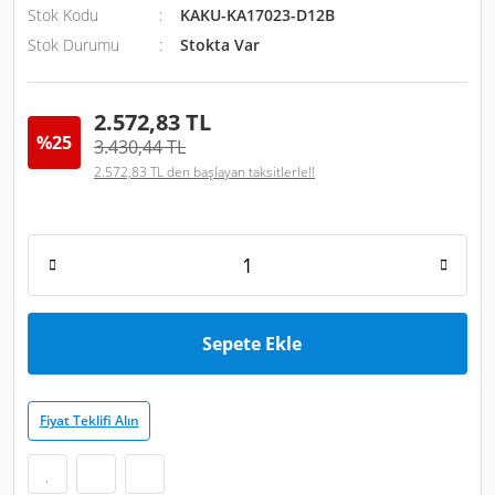
Stok Kodu
KAKU-KA17023-D12B
Stok Durumu
Stokta Var
2.572,83 TL
%25
3.430,44 TL
2.572,83 TL den başlayan taksitlerle!!
Sepete Ekle
Fiyat Teklifi Alın