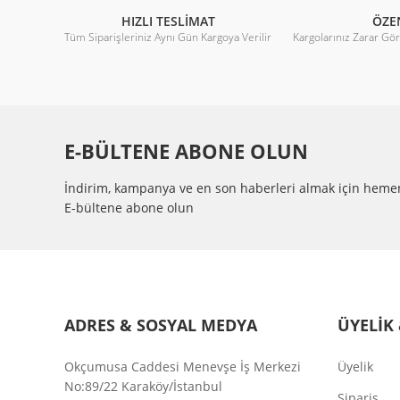
MATERYAL
:
METAL
HIZLI TESLİMAT
ÖZE
Tüm Siparişleriniz Aynı Gün Kargoya Verilir
Kargolarınız Zarar Gö
BIÇAK SAYISI
:
7
SERTİFİKA
:
CE, RoHS
172X150X38MM-48VDC -0,18A Fan
PIN TYPE
:
KABLO
E-BÜLTENE ABONE OLUN
2.471,73 TL
%28
PİN SAYISI
:
2 PİNS
3.432,95 TL
İndirim, kampanya ve en son haberleri almak için heme
E-bültene abone olun
ADRES & SOSYAL MEDYA
ÜYELİK 
Okçumusa Caddesi Menevşe İş Merkezi
Üyelik
No:89/22 Karaköy/İstanbul
Sipariş