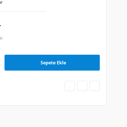
ar
L
an
Sepete Ekle