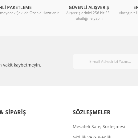
NLİ PAKETLEME
GÜVENLİ ALIŞVERİŞ
EN
rmeyecek Şekilde Özenle Hazırlanır
Alışverişlerinizi 256 bit SSL
Alacağınız 
rahatlığı ile yapın.
Gönder
n vakit kaybetmeyin.
& SİPARİŞ
SÖZLEŞMELER
Mesafeli Satış Sözleşmesi
Gizlilik ve Güvenlik