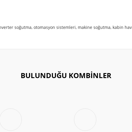
ı, inverter soğutma, otomasyon sistemleri, makine soğutma, kabin h
r konularda yetersiz gördüğünüz noktaları öneri formunu kullanarak tarafımıza 
8 MM
Bu ürüne ilk yorumu siz yapın!
BULUNDUĞU KOMBİNLER
Yorum Yaz
°C