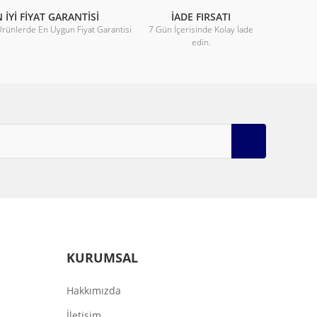
 İYİ FİYAT GARANTİSİ
İADE FIRSATI
Ürünlerde En Uygun Fiyat Garantisi
7 Gün İçerisinde Kolay İade
edin.
KURUMSAL
Hakkımızda
İletişim