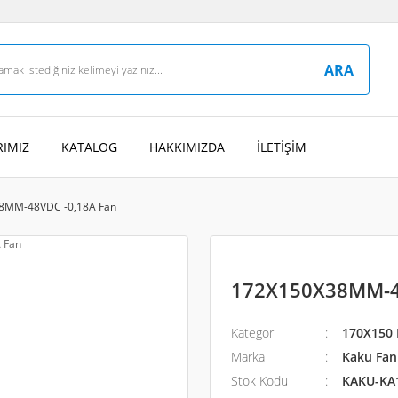
ARA
IMIZ
KATALOG
HAKKIMIZDA
İLETİŞİM
8MM-48VDC -0,18A Fan
172X150X38MM-4
Kategori
170X150 
Marka
Kaku Fan 
Stok Kodu
KAKU-KA