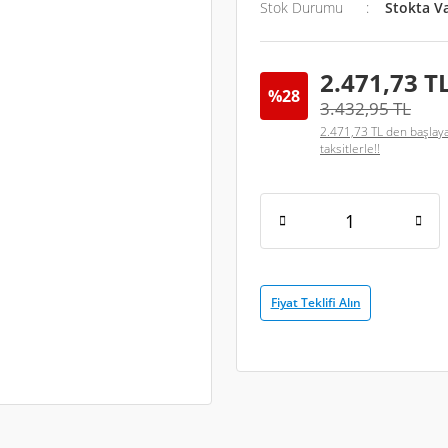
Stok Durumu
Stokta V
2.471,73 T
%28
3.432,95 TL
2.471,73 TL den başlay
taksitlerle!!
Fiyat Teklifi Alın