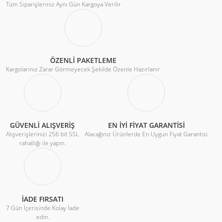
Tüm Siparişleriniz Aynı Gün Kargoya Verilir
ÖZENLİ PAKETLEME
Kargolarınız Zarar Görmeyecek Şekilde Özenle Hazırlanır
GÜVENLİ ALIŞVERİŞ
EN İYİ FİYAT GARANTİSİ
Alışverişlerinizi 256 bit SSL
Alacağınız Ürünlerde En Uygun Fiyat Garantisi
rahatlığı ile yapın.
İADE FIRSATI
7 Gün İçerisinde Kolay İade
edin.