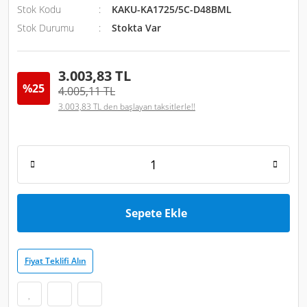
Stok Kodu
KAKU-KA1725/5C-D48BML
Stok Durumu
Stokta Var
3.003,83 TL
%25
4.005,11 TL
3.003,83 TL den başlayan taksitlerle!!
Sepete Ekle
Fiyat Teklifi Alın