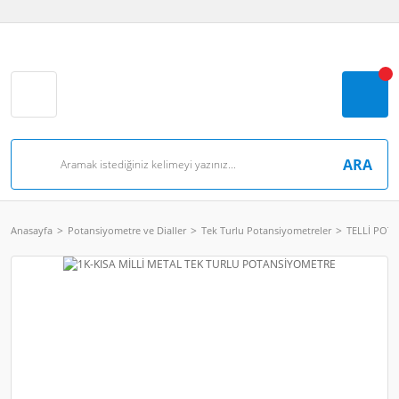
ARA
Anasayfa
Potansiyometre ve Dialler
Tek Turlu Potansiyometreler
TELLİ POT