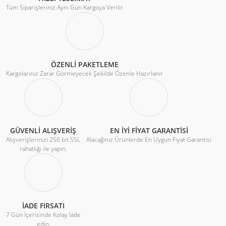
Tüm Siparişleriniz Aynı Gün Kargoya Verilir
ÖZENLİ PAKETLEME
Kargolarınız Zarar Görmeyecek Şekilde Özenle Hazırlanır
GÜVENLİ ALIŞVERİŞ
EN İYİ FİYAT GARANTİSİ
Alışverişlerinizi 256 bit SSL
Alacağınız Ürünlerde En Uygun Fiyat Garantisi
rahatlığı ile yapın.
İADE FIRSATI
7 Gün İçerisinde Kolay İade
edin.