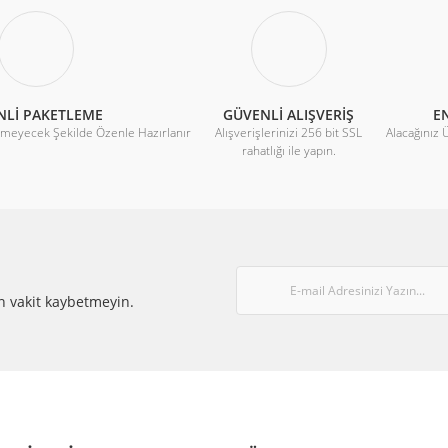
NLİ PAKETLEME
GÜVENLİ ALIŞVERİŞ
EN
rmeyecek Şekilde Özenle Hazırlanır
Alışverişlerinizi 256 bit SSL
Alacağınız 
rahatlığı ile yapın.
-48VDC-1,5A Fan
Gönder
 TL
TL
n vakit kaybetmeyin.