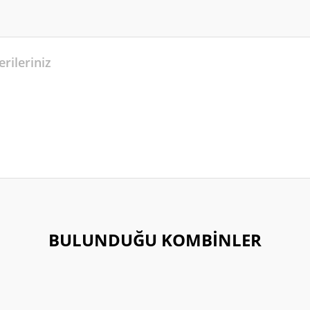
rileriniz
r konularda yetersiz gördüğünüz noktaları öneri formunu kullanarak tarafımıza 
Bu ürüne ilk yorumu siz yapın!
BULUNDUĞU KOMBİNLER
Yorum Yaz