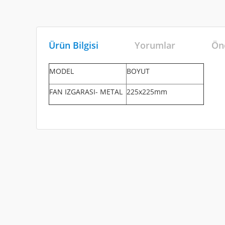
Ürün Bilgisi
Yorumlar
Öne
MODEL
BOYUT
FAN IZGARASI- METAL
225x225mm
Bu ürünün fiyat bilgisi, resim, ürün açıklamalarında ve diğe
Görüş ve önerileriniz için teşekkür ederiz.
Ürün resmi kalitesiz, bozuk veya görüntülenemiyor.
Ürün açıklamasında eksik bilgiler bulunuyor.
Ürün bilgilerinde hatalar bulunuyor.