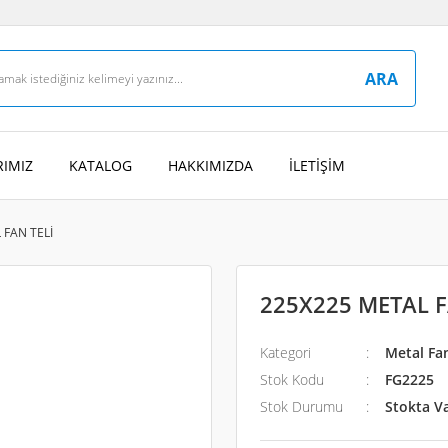
ARA
IMIZ
KATALOG
HAKKIMIZDA
İLETİŞİM
 FAN TELİ
225X225 METAL F
Kategori
Metal Fan
Stok Kodu
FG2225
Stok Durumu
Stokta V