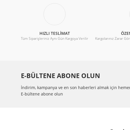
Ürün fiyatı diğer sitelerden daha pahalı.
Bu ürüne benzer farklı alternatifler olmalı.
HIZLI TESLİMAT
ÖZE
Tüm Siparişleriniz Aynı Gün Kargoya Verilir
Kargolarınız Zarar Gö
225X225X80MM-24VDC-3A Fan
225X225X80MM
8.236,08 TL
%20
8.007,30
E-BÜLTENE ABONE OLUN
10.295,10 TL
%30
11.439,00 
İndirim, kampanya ve en son haberleri almak için heme
E-bültene abone olun