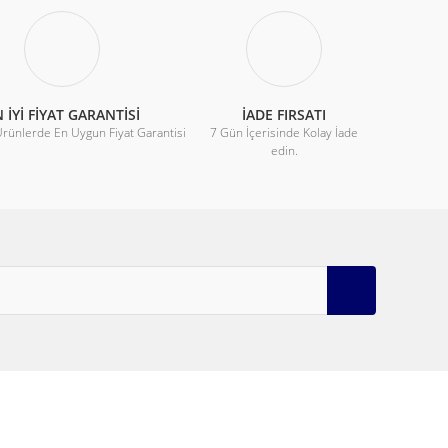
 İYİ FİYAT GARANTİSİ
İADE FIRSATI
Ürünlerde En Uygun Fiyat Garantisi
7 Gün İçerisinde Kolay İade
edin.