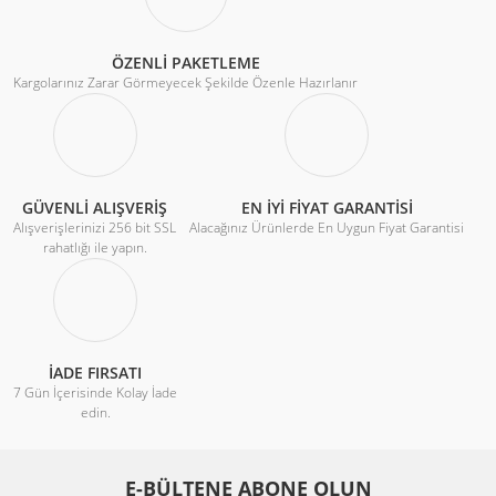
ÖZENLİ PAKETLEME
Kargolarınız Zarar Görmeyecek Şekilde Özenle Hazırlanır
GÜVENLİ ALIŞVERİŞ
EN İYİ FİYAT GARANTİSİ
Alışverişlerinizi 256 bit SSL
Alacağınız Ürünlerde En Uygun Fiyat Garantisi
rahatlığı ile yapın.
İADE FIRSATI
7 Gün İçerisinde Kolay İade
edin.
E-BÜLTENE ABONE OLUN