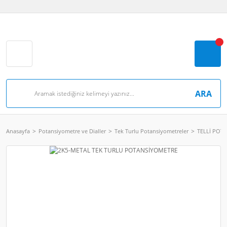
ARA
Anasayfa
Potansiyometre ve Dialler
Tek Turlu Potansiyometreler
TELLİ POT