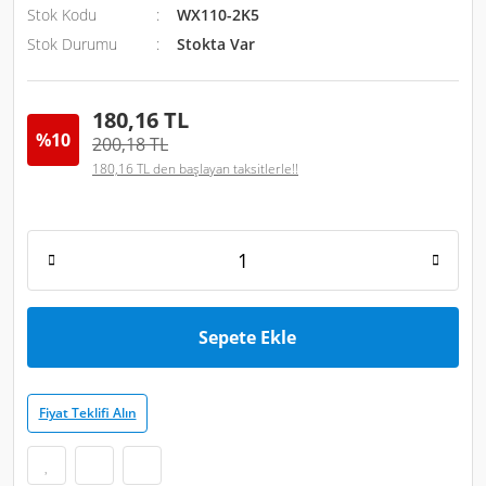
Stok Kodu
WX110-2K5
Stok Durumu
Stokta Var
180,16 TL
%10
200,18 TL
180,16 TL den başlayan taksitlerle!!
Sepete Ekle
Fiyat Teklifi Alın