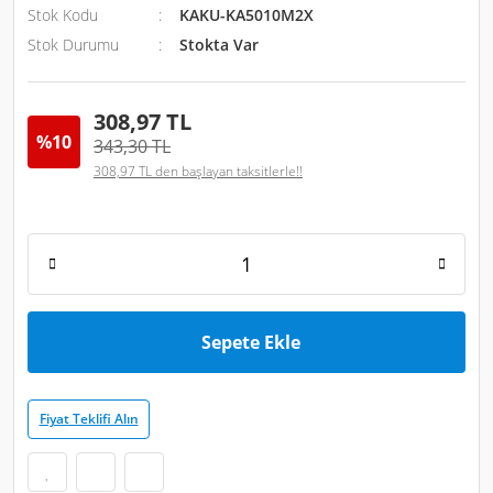
Stok Kodu
KAKU-KA5010M2X
Stok Durumu
Stokta Var
308,97 TL
%10
343,30 TL
308,97 TL den başlayan taksitlerle!!
Sepete Ekle
Fiyat Teklifi Alın