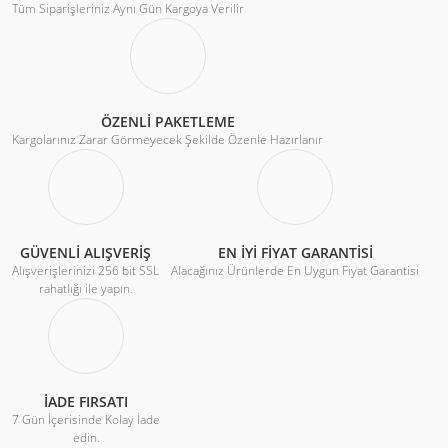
Tüm Siparişleriniz Aynı Gün Kargoya Verilir
ÖZENLİ PAKETLEME
Kargolarınız Zarar Görmeyecek Şekilde Özenle Hazırlanır
GÜVENLİ ALIŞVERİŞ
EN İYİ FİYAT GARANTİSİ
Alışverişlerinizi 256 bit SSL
Alacağınız Ürünlerde En Uygun Fiyat Garantisi
rahatlığı ile yapın.
İADE FIRSATI
7 Gün İçerisinde Kolay İade
edin.