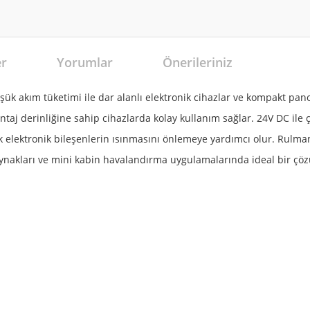
er
Yorumlar
Önerileriniz
ük akım tüketimi ile dar alanlı elektronik cihazlar ve kompakt pano
aj derinliğine sahip cihazlarda kolay kullanım sağlar. 24V DC ile ça
k elektronik bileşenlerin ısınmasını önlemeye yardımcı olur. Rulma
kaynakları ve mini kabin havalandırma uygulamalarında ideal bir çö