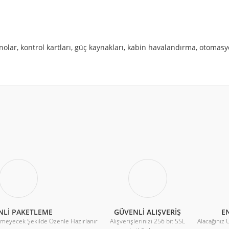
nolar, kontrol kartları, güç kaynakları, kabin havalandırma, otomasy
r konularda yetersiz gördüğünüz noktaları öneri formunu kullanarak tarafımıza 
MM
Bu ürüne ilk yorumu siz yapın!
Yorum Yaz
NLİ PAKETLEME
GÜVENLİ ALIŞVERİŞ
EN
rmeyecek Şekilde Özenle Hazırlanır
Alışverişlerinizi 256 bit SSL
Alacağınız 