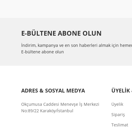
SES ŞİDDETİ(dB)
:
26/27
ÇALIŞMA SICAKLIGI
:
-40℃~+80
RULMAN
:
SLEEVE
E-BÜLTENE ABONE OLUN
MATERYAL
:
PBT
İndirim, kampanya ve en son haberleri almak için heme
E-bültene abone olun
BIÇAK SAYISI
:
11
SERTİFİKA
:
CE, RoHS
PIN TYPE
:
KABLO
ADRES & SOSYAL MEDYA
ÜYELİK 
PİN SAYISI
:
3 PİNS
Okçumusa Caddesi Menevşe İş Merkezi
Üyelik
No:89/22 Karaköy/İstanbul
Sipariş
Teslimat