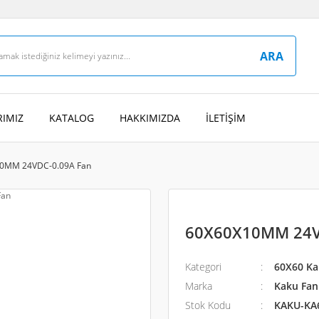
ARA
IMIZ
KATALOG
HAKKIMIZDA
İLETİŞİM
0MM 24VDC-0.09A Fan
60X60X10MM 24V
Kategori
60X60 Ka
Marka
Kaku Fan 
Stok Kodu
KAKU-KA