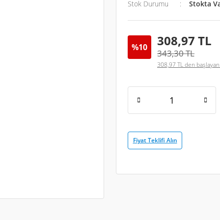
Stok Durumu
Stokta V
308,97 TL
%10
343,30 TL
308,97 TL den başlayan t
Fiyat Teklifi Alın