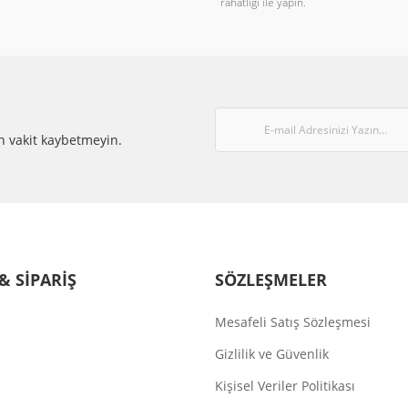
rahatlığı ile yapın.
℃
Gönder
n vakit kaybetmeyin.
& SİPARİŞ
SÖZLEŞMELER
Mesafeli Satış Sözleşmesi
Gizlilik ve Güvenlik
Kişisel Veriler Politikası