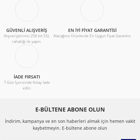
GÜVENLİ ALIŞVERİŞ
EN İYİ FİYAT GARANTİSİ
Alışverişlerinizi 256 bit SSL
Alacağınız Ürünlerde En Uygun Fiyat Garantisi
rahatlığı ile yapın.
İADE FIRSATI
7 Gün İçerisinde Kolay İade
edin.
E-BÜLTENE ABONE OLUN
İndirim, kampanya ve en son haberleri almak için hemen vakit
kaybetmeyin.
E-bültene abone olun