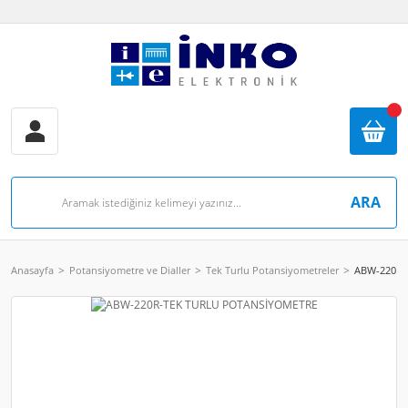
ARA
Anasayfa
Potansiyometre ve Dialler
Tek Turlu Potansiyometreler
ABW-220R-