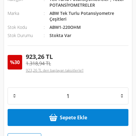
POTANSİYOMETRELER
Marka
ABW Tek Turlu Potansiyometre
Çeşitleri
Stok Kodu
ABW1-220OHM
Stok Durumu
Stokta Var
923,26 TL
%30
1.318,94 TL
923,26 TL den başlayan taksitlerle!!
Sepete Ekle