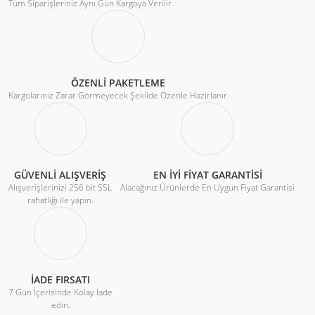
Tüm Siparişleriniz Aynı Gün Kargoya Verilir
ÖZENLİ PAKETLEME
Kargolarınız Zarar Görmeyecek Şekilde Özenle Hazırlanır
GÜVENLİ ALIŞVERİŞ
EN İYİ FİYAT GARANTİSİ
Alışverişlerinizi 256 bit SSL
Alacağınız Ürünlerde En Uygun Fiyat Garantisi
rahatlığı ile yapın.
İADE FIRSATI
7 Gün İçerisinde Kolay İade
edin.