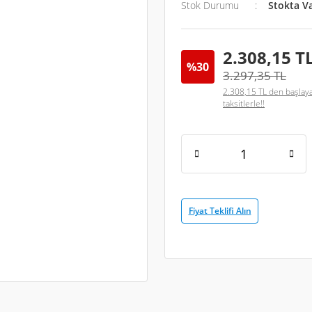
Stok Durumu
Stokta V
2.308,15 T
%30
3.297,35 TL
2.308,15 TL den başlay
taksitlerle!!
Fiyat Teklifi Alın