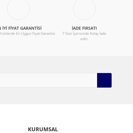
 İYİ FİYAT GARANTİSİ
İADE FIRSATI
Ürünlerde En Uygun Fiyat Garantisi
7 Gün İçerisinde Kolay İade
edin.
KURUMSAL