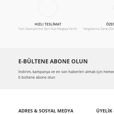
MATERYAL
:
PBT
Ürün bilgilerinde hatalar bulunuyor.
BIÇAK SAYISI
:
5
Ürün fiyatı diğer sitelerden daha pahalı.
PIN TYPE
:
KABLO
HIZLI TESLİMAT
ÖZE
Tüm Siparişleriniz Aynı Gün Kargoya Verilir
Bu ürüne benzer farklı alternatifler olmalı.
Kargolarınız Zarar Gö
PİN SAYISI
:
3 PİNS
E-BÜLTENE ABONE OLUN
İndirim, kampanya ve en son haberleri almak için heme
E-bültene abone olun
ADRES & SOSYAL MEDYA
ÜYELİK 