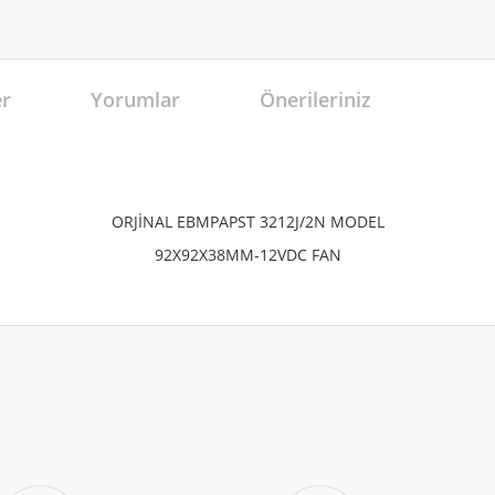
er
Yorumlar
Önerileriniz
ORJİNAL EBMPAPST 3212J/2N MODEL
92X92X38MM-12VDC FAN
r konularda yetersiz gördüğünüz noktaları öneri formunu kullanarak tarafımıza 
MM
Bu ürüne ilk yorumu siz yapın!
Yorum Yaz