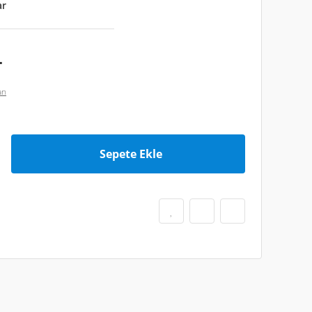
ar
L
an
Sepete Ekle