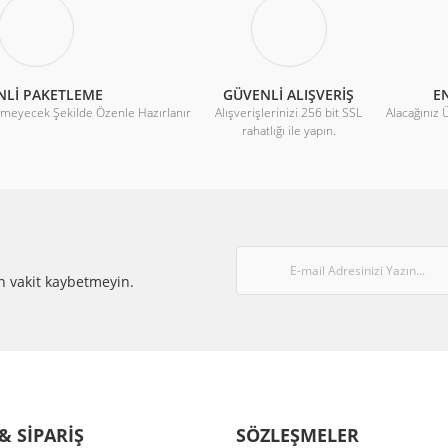
NLİ PAKETLEME
GÜVENLİ ALIŞVERİŞ
EN
rmeyecek Şekilde Özenle Hazırlanır
Alışverişlerinizi 256 bit SSL
Alacağınız 
rahatlığı ile yapın.
Gönder
n vakit kaybetmeyin.
& SİPARİŞ
SÖZLEŞMELER