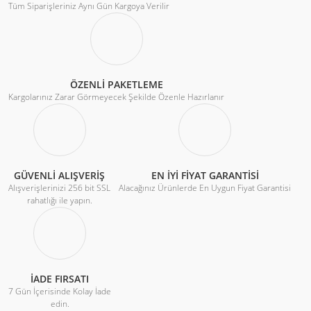
Tüm Siparişleriniz Aynı Gün Kargoya Verilir
ÖZENLİ PAKETLEME
Kargolarınız Zarar Görmeyecek Şekilde Özenle Hazırlanır
GÜVENLİ ALIŞVERİŞ
EN İYİ FİYAT GARANTİSİ
Alışverişlerinizi 256 bit SSL
Alacağınız Ürünlerde En Uygun Fiyat Garantisi
rahatlığı ile yapın.
İADE FIRSATI
7 Gün İçerisinde Kolay İade
edin.