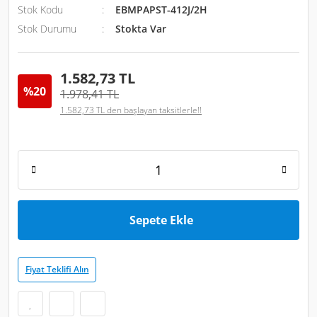
Stok Kodu
EBMPAPST-412J/2H
Stok Durumu
Stokta Var
1.582,73 TL
%20
1.978,41 TL
1.582,73 TL den başlayan taksitlerle!!
Sepete Ekle
Fiyat Teklifi Alın