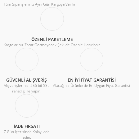
Tüm Siparişleriniz Aynı Gün Kargoya Verilir
ÖZENLİ PAKETLEME
Kargolarınız Zarar Görmeyecek Şekilde Özenle Hazırlanır
GÜVENLİ ALIŞVERİŞ
EN İYİ FİYAT GARANTİSİ
Alışverişlerinizi 256 bit SSL
Alacağınız Ürünlerde En Uygun Fiyat Garantisi
rahatlığı ile yapın.
İADE FIRSATI
7 Gün İçerisinde Kolay İade
edin.