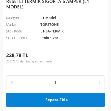
RESETLİ TERMİK SİGORTA 6 AMPER (L1
MODEL)
180X180 Kare
Fanlar
Kategori
L1 Model
200X200 Kare
Marka
TOPSTONE
Fanlar
Stok Kodu
L1-6A-TERMİK
210X210 Kare
Stok Durumu
Stokta Var
Fanlar
220X220 Yuvarlar
228,78 TL
Fanlar
228,78 TL den başlayan taksitlerle!!
225X225 Fanlar
254X254 Fanlar
280X280 Fanlar
EBMPAPST Fan
Sepete Ekle
Çeşitleri