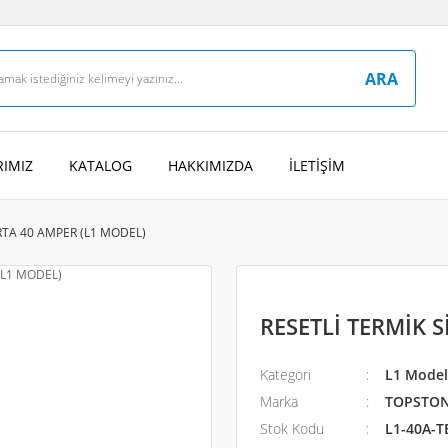
ARA
IMIZ
KATALOG
HAKKIMIZDA
İLETİŞİM
RTA 40 AMPER (L1 MODEL)
RESETLİ TERMİK 
Kategori
L1 Model
Marka
TOPSTO
Stok Kodu
L1-40A-T