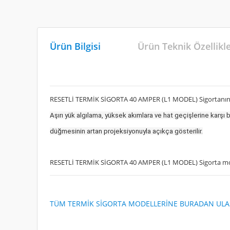
Ürün Bilgisi
Ürün Teknik Özellikl
RESETLİ TERMİK SİGORTA 40 AMPER (L1 MODEL) Sigortanı
Aşırı yük algılama, yüksek akımlara ve hat geçişlerine karşı ba
düğmesinin artan projeksiyonuyla açıkça gösterilir.
RESETLİ TERMİK SİGORTA 40 AMPER (L1 MODEL) Sigorta model
TÜM TERMİK SİGORTA MODELLERİNE BURADAN ULAŞ