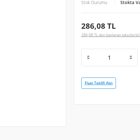
Stok Durumu
Stokta V
286,08 TL
286,08 TL den başlayan taksitlerle!
Fiyat Teklifi Alın