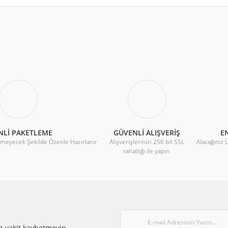
r konularda yetersiz gördüğünüz noktaları öneri formunu kullanarak tarafımıza 
Bu ürüne ilk yorumu siz yapın!
C
Yorum Yaz
 - 60ºC (140ºF)
 x 14.6 mm
ÜV, LISTED
NLİ PAKETLEME
GÜVENLİ ALIŞVERİŞ
EN
rmeyecek Şekilde Özenle Hazırlanır
Alışverişlerinizi 256 bit SSL
Alacağınız 
rahatlığı ile yapın.
Gönder
n vakit kaybetmeyin.