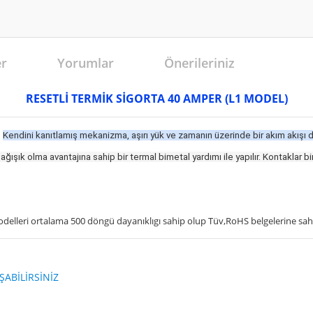
er
Yorumlar
Önerileriniz
RESETLİ TERMİK SİGORTA 40 AMPER (L1 MODEL)
n
Kendini kanıtlamış mekanizma, aşırı yük ve zamanın üzerinde bir akım akışı 
ğışık olma avantajına sahip bir termal bimetal yardımı ile yapılır.
Kontaklar bir
leri ortalama 500 döngü dayanıklıgı sahip olup Tüv,RoHS belgelerine sahi
ABİLİRSİNİZ