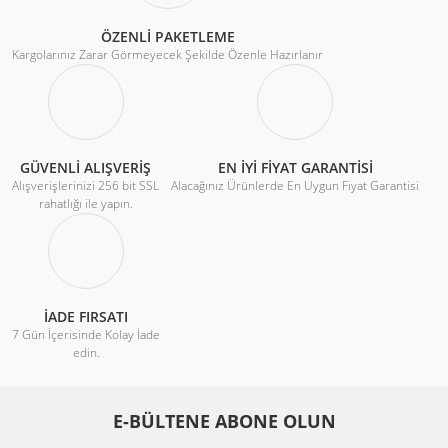
ÖZENLİ PAKETLEME
Kargolarınız Zarar Görmeyecek Şekilde Özenle Hazırlanır
GÜVENLİ ALIŞVERİŞ
EN İYİ FİYAT GARANTİSİ
Alışverişlerinizi 256 bit SSL
Alacağınız Ürünlerde En Uygun Fiyat Garantisi
rahatlığı ile yapın.
İADE FIRSATI
7 Gün İçerisinde Kolay İade
edin.
E-BÜLTENE ABONE OLUN