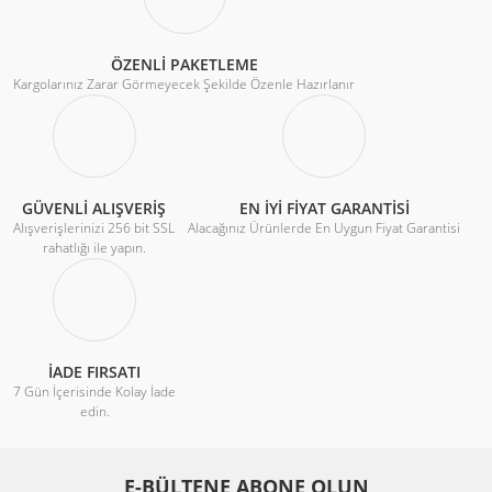
ÖZENLİ PAKETLEME
Kargolarınız Zarar Görmeyecek Şekilde Özenle Hazırlanır
GÜVENLİ ALIŞVERİŞ
EN İYİ FİYAT GARANTİSİ
Alışverişlerinizi 256 bit SSL
Alacağınız Ürünlerde En Uygun Fiyat Garantisi
rahatlığı ile yapın.
İADE FIRSATI
7 Gün İçerisinde Kolay İade
edin.
E-BÜLTENE ABONE OLUN