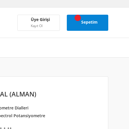
Üye Girişi
Sepetim
Kayıt Ol
İAL (ALMAN)
metre Dialleri
pectrol Potansiyometre
1-1-11