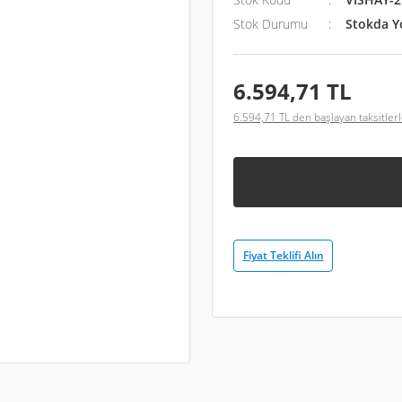
Stok Durumu
Stokda Y
6.594,71 TL
6.594,71 TL den başlayan taksitlerl
Fiyat Teklifi Alın