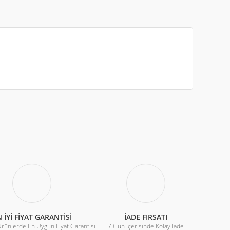
iletebilirsiniz.
 İYİ FİYAT GARANTİSİ
İADE FIRSATI
Ürünlerde En Uygun Fiyat Garantisi
7 Gün İçerisinde Kolay İade