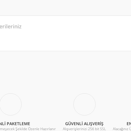
rileriniz
r konularda yetersiz gördüğünüz noktaları öneri formunu kullanarak tarafımıza 
Bu ürüne ilk yorumu siz yapın!
Yorum Yaz
NLİ PAKETLEME
GÜVENLİ ALIŞVERİŞ
EN
rmeyecek Şekilde Özenle Hazırlanır
Alışverişlerinizi 256 bit SSL
Alacağınız 