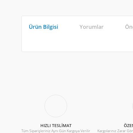
Ürün Bilgisi
Yorumlar
Öne
Bu ürünün fiyat bilgisi, resim, ürün açıklamalarında ve diğe
Görüş ve önerileriniz için teşekkür ederiz.
Ürün resmi kalitesiz, bozuk veya görüntülenemiyor.
Ürün açıklamasında eksik bilgiler bulunuyor.
Ürün bilgilerinde hatalar bulunuyor.
Ürün fiyatı diğer sitelerden daha pahalı.
HIZLI TESLİMAT
ÖZE
Tüm Siparişleriniz Aynı Gün Kargoya Verilir
Bu ürüne benzer farklı alternatifler olmalı.
Kargolarınız Zarar Gö