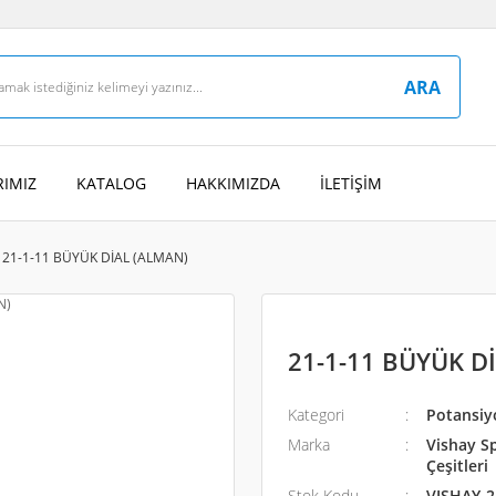
ARA
IMIZ
KATALOG
HAKKIMIZDA
İLETİŞİM
21-1-11 BÜYÜK DİAL (ALMAN)
21-1-11 BÜYÜK D
Kategori
Potansiyo
Marka
Vishay S
Çeşitleri
Stok Kodu
VISHAY-2