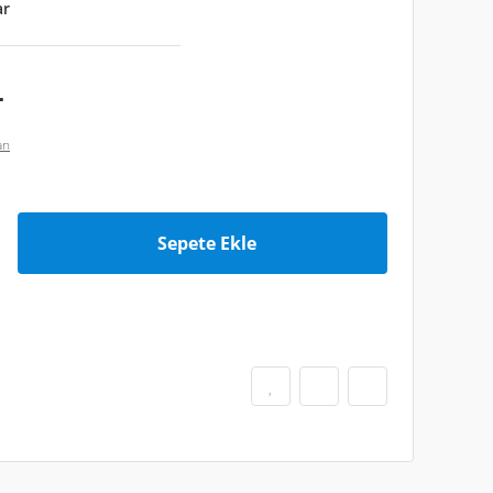
ar
L
an
Sepete Ekle