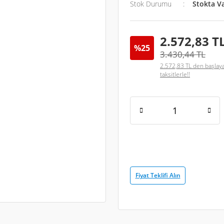
Stok Durumu
Stokta V
2.572,83 T
%25
3.430,44 TL
2.572,83 TL den başlay
taksitlerle!!
Fiyat Teklifi Alın