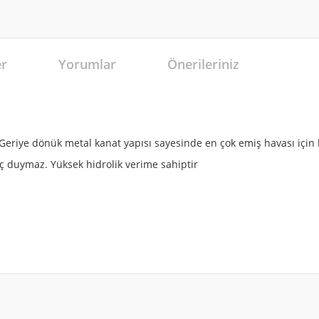
er
Yorumlar
Önerileriniz
iye dönük metal kanat yapısı sayesinde en çok emiş havası için
ç duymaz. Yüksek hidrolik verime sahiptir
r konularda yetersiz gördüğünüz noktaları öneri formunu kullanarak tarafımıza 
Bu ürüne ilk yorumu siz yapın!