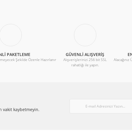
Yorum Yaz
°C
NLİ PAKETLEME
GÜVENLİ ALIŞVERİŞ
EN
rmeyecek Şekilde Özenle Hazırlanır
Alışverişlerinizi 256 bit SSL
Alacağınız 
rahatlığı ile yapın.
Gönder
n vakit kaybetmeyin.