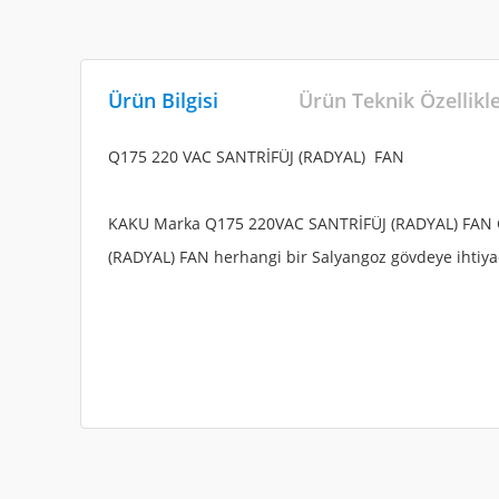
Ürün Bilgisi
Ürün Teknik Özellikl
Q175 220 VAC SANTRİFÜJ (RADYAL) FAN
KAKU Marka Q175 220VAC SANTRİFÜJ (RADYAL) FAN Ger
(RADYAL) FAN herhangi bir Salyangoz gövdeye ihtiya
Bu ürünün fiyat bilgisi, resim, ürün açıklamalarında ve diğe
EBAT
:
Q175
Görüş ve önerileriniz için teşekkür ederiz.
AC/DC
:
AC