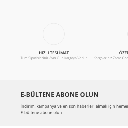
Ürün resmi kalitesiz, bozuk veya görüntülenemiyor.
HIZ(RPM)
:
2600
Ürün açıklamasında eksik bilgiler bulunuyor.
CFM
:
262
Ürün bilgilerinde hatalar bulunuyor.
ÇALIŞMA SICAKLIGI
:
-10°C~ +70
Ürün fiyatı diğer sitelerden daha pahalı.
MATERYAL
:
METAL
Bu ürüne benzer farklı alternatifler olmalı.
HIZLI TESLİMAT
ÖZE
Tüm Siparişleriniz Aynı Gün Kargoya Verilir
Kargolarınız Zarar Gö
PIN TYPE
:
KABLO
PİN SAYISI
:
2 PİNS
E-BÜLTENE ABONE OLUN
İndirim, kampanya ve en son haberleri almak için heme
E-bültene abone olun