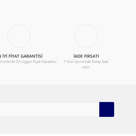
 İYİ FİYAT GARANTİSİ
İADE FIRSATI
Ürünlerde En Uygun Fiyat Garantisi
7 Gün İçerisinde Kolay İade
edin.