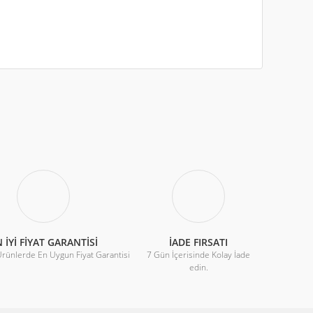
iletebilirsiniz.
 İYİ FİYAT GARANTİSİ
İADE FIRSATI
Ürünlerde En Uygun Fiyat Garantisi
7 Gün İçerisinde Kolay İade
edin.