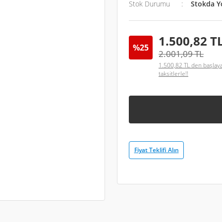
Stok Durumu
Stokda Y
1.500,82 T
%25
2.001,09 TL
1.500,82 TL den başlay
taksitlerle!!
Fiyat Teklifi Alın