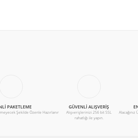
r konularda yetersiz gördüğünüz noktaları öneri formunu kullanarak tarafımıza 
8 MM
Bu ürüne ilk yorumu siz yapın!
Yorum Yaz
NLİ PAKETLEME
GÜVENLİ ALIŞVERİŞ
EN
rmeyecek Şekilde Özenle Hazırlanır
Alışverişlerinizi 256 bit SSL
Alacağınız 
rahatlığı ile yapın.
°C