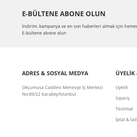
RULMAN
:
HYDRULLIC
E-BÜLTENE ABONE OLUN
MATERYAL
:
PBT
İndirim, kampanya ve en son haberleri almak için heme
E-bültene abone olun
BIÇAK SAYISI
:
5
SERTİFİKA
:
CE, RoHS, T
PIN TYPE
:
KABLO
ADRES & SOSYAL MEDYA
ÜYELİK 
PİN SAYISI
:
2 PİNS
Okçumusa Caddesi Menevşe İş Merkezi
Üyelik
No:89/22 Karaköy/İstanbul
Sipariş
Teslimat
İptal & İa