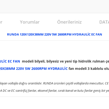
er
Yorumlar
Önerileriniz
DAT
RUNDA 120X120X38MM 220V 5W 2600RPM HYDRAULİC EC FAN
LİC EC FAN
modeli bilyeli, bilyesiz ve yeni tip hidrolik rulman ç
20X38MM 220V 5W 2600RPM HYDRAULİC
fan modeli 3 kablolu olu
layan voltajla doğru orantılıdır. RUNDA ürünleri çeşitli voltajlarda mevcuttur,
C ve EC santrifüj fanlar, eksenel fanlar, sıralı kanal ve kutu fanlar geniş bir 