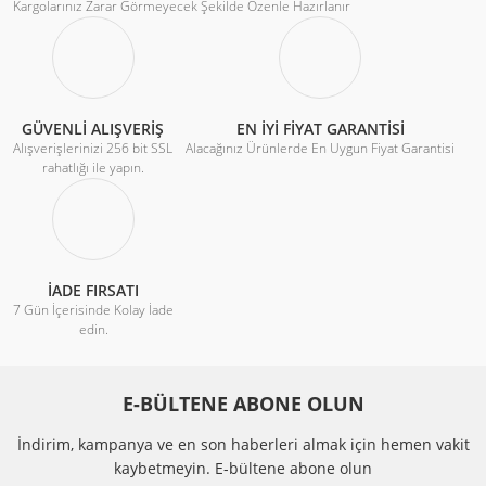
Kargolarınız Zarar Görmeyecek Şekilde Özenle Hazırlanır
GÜVENLİ ALIŞVERİŞ
EN İYİ FİYAT GARANTİSİ
Alışverişlerinizi 256 bit SSL
Alacağınız Ürünlerde En Uygun Fiyat Garantisi
rahatlığı ile yapın.
İADE FIRSATI
7 Gün İçerisinde Kolay İade
edin.
E-BÜLTENE ABONE OLUN
İndirim, kampanya ve en son haberleri almak için hemen vakit
kaybetmeyin.
E-bültene abone olun