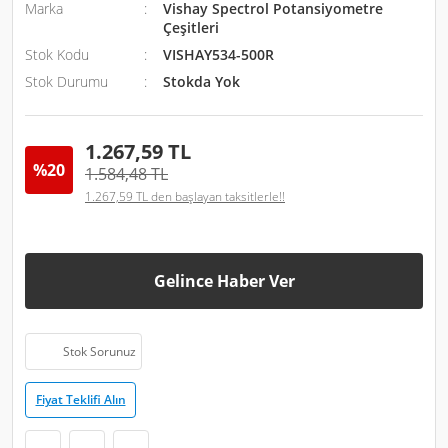
Marka
Vishay Spectrol Potansiyometre
Çeşitleri
Stok Kodu
VISHAY534-500R
Stok Durumu
Stokda Yok
1.267,59 TL
%20
1.584,48 TL
1.267,59 TL den başlayan taksitlerle!!
Gelince Haber Ver
Stok Sorunuz
Fiyat Teklifi Alın