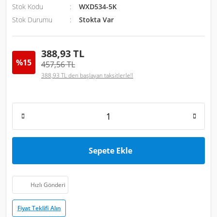
Stok Kodu
WXD534-5K
Stok Durumu
Stokta Var
388,93 TL
%15
457,56 TL
388,93 TL den başlayan taksitlerle!!
Sepete Ekle
Hızlı Gönderi
Fiyat Teklifi Alın