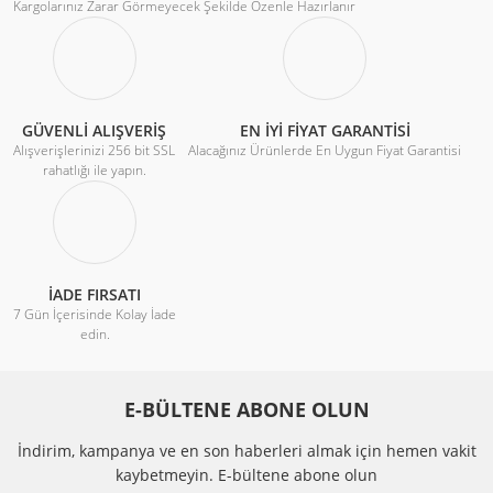
Kargolarınız Zarar Görmeyecek Şekilde Özenle Hazırlanır
GÜVENLİ ALIŞVERİŞ
EN İYİ FİYAT GARANTİSİ
Alışverişlerinizi 256 bit SSL
Alacağınız Ürünlerde En Uygun Fiyat Garantisi
rahatlığı ile yapın.
İADE FIRSATI
7 Gün İçerisinde Kolay İade
edin.
E-BÜLTENE ABONE OLUN
İndirim, kampanya ve en son haberleri almak için hemen vakit
kaybetmeyin.
E-bültene abone olun