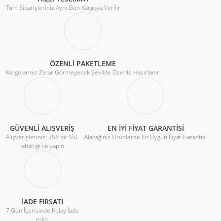
Tüm Siparişleriniz Aynı Gün Kargoya Verilir
ÖZENLİ PAKETLEME
Kargolarınız Zarar Görmeyecek Şekilde Özenle Hazırlanır
GÜVENLİ ALIŞVERİŞ
EN İYİ FİYAT GARANTİSİ
Alışverişlerinizi 256 bit SSL
Alacağınız Ürünlerde En Uygun Fiyat Garantisi
rahatlığı ile yapın.
İADE FIRSATI
7 Gün İçerisinde Kolay İade
edin.