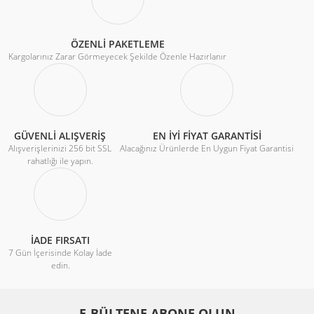
ÖZENLİ PAKETLEME
Kargolarınız Zarar Görmeyecek Şekilde Özenle Hazırlanır
GÜVENLİ ALIŞVERİŞ
EN İYİ FİYAT GARANTİSİ
Alışverişlerinizi 256 bit SSL
Alacağınız Ürünlerde En Uygun Fiyat Garantisi
rahatlığı ile yapın.
İADE FIRSATI
7 Gün İçerisinde Kolay İade
edin.
E-BÜLTENE ABONE OLUN