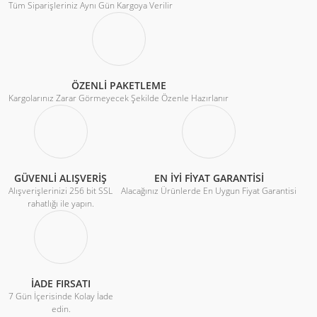
Tüm Siparişleriniz Aynı Gün Kargoya Verilir
ÖZENLİ PAKETLEME
Kargolarınız Zarar Görmeyecek Şekilde Özenle Hazırlanır
GÜVENLİ ALIŞVERİŞ
EN İYİ FİYAT GARANTİSİ
Alışverişlerinizi 256 bit SSL
Alacağınız Ürünlerde En Uygun Fiyat Garantisi
rahatlığı ile yapın.
İADE FIRSATI
7 Gün İçerisinde Kolay İade
edin.