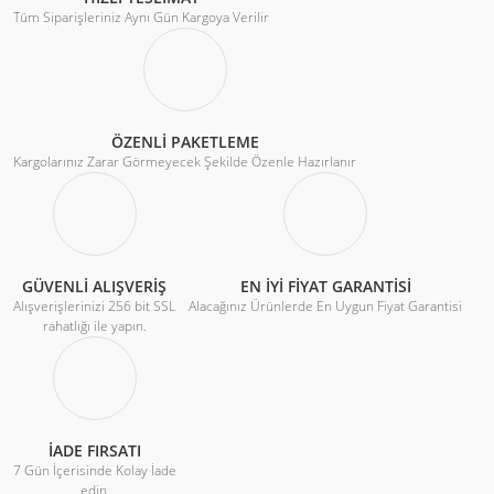
Tüm Siparişleriniz Aynı Gün Kargoya Verilir
ÖZENLİ PAKETLEME
Kargolarınız Zarar Görmeyecek Şekilde Özenle Hazırlanır
GÜVENLİ ALIŞVERİŞ
EN İYİ FİYAT GARANTİSİ
Alışverişlerinizi 256 bit SSL
Alacağınız Ürünlerde En Uygun Fiyat Garantisi
rahatlığı ile yapın.
İADE FIRSATI
7 Gün İçerisinde Kolay İade
edin.