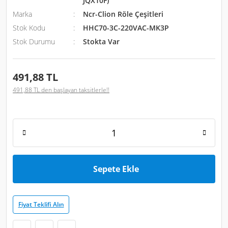
JQX10F)
Marka
Ncr-Clion Röle Çeşitleri
Stok Kodu
HHC70-3C-220VAC-MK3P
Stok Durumu
Stokta Var
491,88 TL
491,88 TL den başlayan taksitlerle!!
Sepete Ekle
Fiyat Teklifi Alın