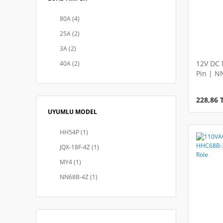
80A (4)
25A (2)
3A (2)
12V DC 
40A (2)
Pin | N
4A (2)
Endüstr
5A (2)
228,86 
60A (2)
UYUMLU MODEL
100A (1)
HH54P (1)
120A (1)
JQX-18F-4Z (1)
MY4 (1)
NN68B-4Z (1)
NNC68BZ-4Z (1)