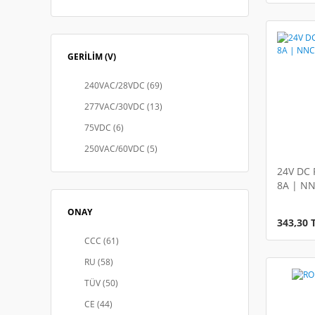
GERİLİM (V)
240VAC/28VDC (69)
277VAC/30VDC (13)
75VDC (6)
250VAC/60VDC (5)
24V DC 
8A | NN
ONAY
343,30 
CCC (61)
RU (58)
TÜV (50)
CE (44)