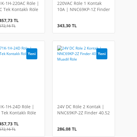
K-1H-220AC Röle |
220VAC Röle 1 Kontak
 Tek Kontaklı Röle
10A | NNC69KP-1Z Finder
40.51 Muadil Röle
457,73 TL
343,30 TL
572,16 TL
Yeni
Yeni
K-1H-24D Röle |
24V DC Röle 2 Kontak |
Tek Kontaklı Röle
NNC69KP-2Z Finder 40.52
Muadil Röle
457,73 TL
286,08 TL
572,16 TL