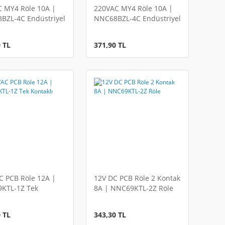
C MY4 Röle 10A |
220VAC MY4 Röle 10A |
BZL-4C Endüstriyel
NNC68BZL-4C Endüstriyel
Röle
 TL
371,90 TL
C PCB Röle 12A |
12V DC PCB Röle 2 Kontak
KTL-1Z Tek
8A | NNC69KTL-2Z Röle
lı Röle
 TL
343,30 TL