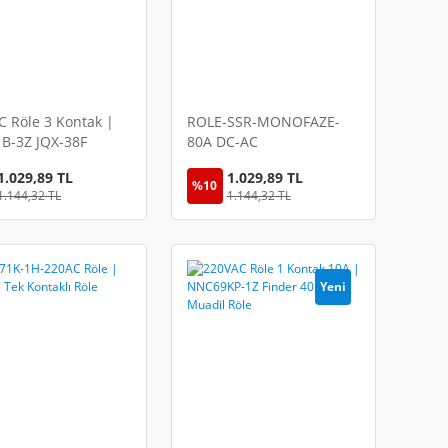
 Röle 3 Kontak |
ROLE-SSR-MONOFAZE-
B-3Z JQX-38F
80A DC-AC
riyel Röle
1.029,89 TL
1.029,89 TL
%10
1.144,32 TL
1.144,32 TL
Yeni