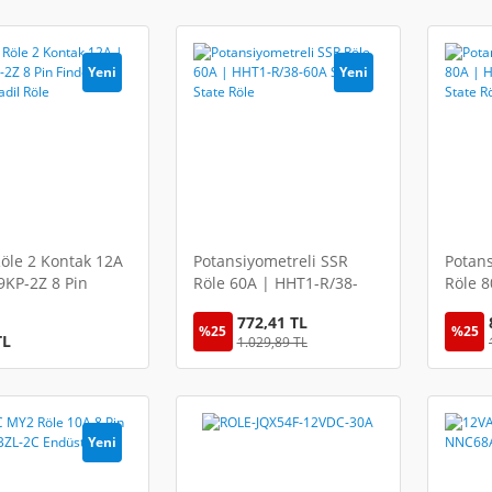
Yeni
Yeni
öle 2 Kontak 12A
Potansiyometreli SSR
Potans
KP-2Z 8 Pin
Röle 60A | HHT1-R/38-
Röle 8
40.52 Muadil Röle
60A Solid State Röle
80A So
772,41 TL
%25
%25
TL
1.029,89 TL
Yeni