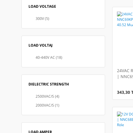
LOAD VOLTAGE
300V (5)
LOAD VOLTAJ
40-440V AC (18)
24VAC R
| NNC69
Finder 
DIELECTRIC STRENGTH
343,30 
2500VAC/S (4)
2000VAC/S (1)
LOAD AMPER