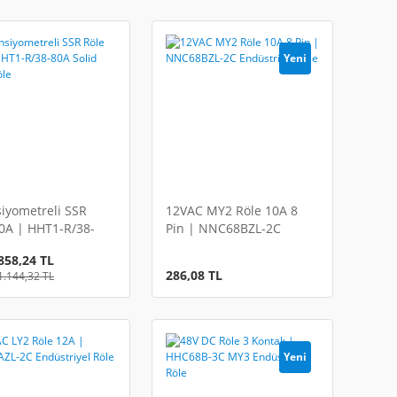
Yeni
iyometreli SSR
12VAC MY2 Röle 10A 8
0A | HHT1-R/38-
Pin | NNC68BZL-2C
lid State Röle
Endüstriyel Röle
858,24 TL
286,08 TL
1.144,32 TL
Yeni