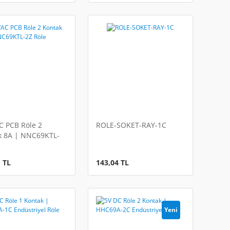
C PCB Röle 2
ROLE-SOKET-RAY-1C
k 8A | NNC69KTL-
e
 TL
143,04 TL
Yeni