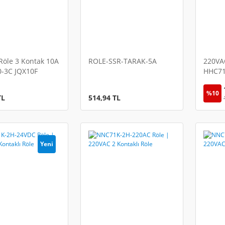
Röle 3 Kontak 10A
ROLE-SSR-TARAK-5A
220VAC
-3C JQX10F
HHC71
Röle
Endüst
%10
TL
514,94 TL
Yeni