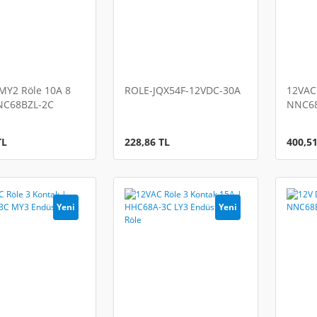
MY2 Röle 10A 8
ROLE-JQX54F-12VDC-30A
12VAC 
NC68BZL-2C
NNC68
iyel Röle
Röle
TL
228,86 TL
400,51
Yeni
Yeni