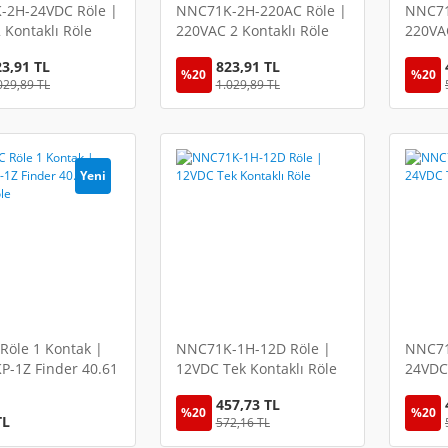
-2H-24VDC Röle |
NNC71K-2H-220AC Röle |
NNC71
 Kontaklı Röle
220VAC 2 Kontaklı Röle
220VAC
23,91 TL
823,91 TL
%20
%20
029,89 TL
1.029,89 TL
Yeni
Röle 1 Kontak |
NNC71K-1H-12D Röle |
NNC71
-1Z Finder 40.61
12VDC Tek Kontaklı Röle
24VDC 
Röle
457,73 TL
%20
%20
TL
572,16 TL