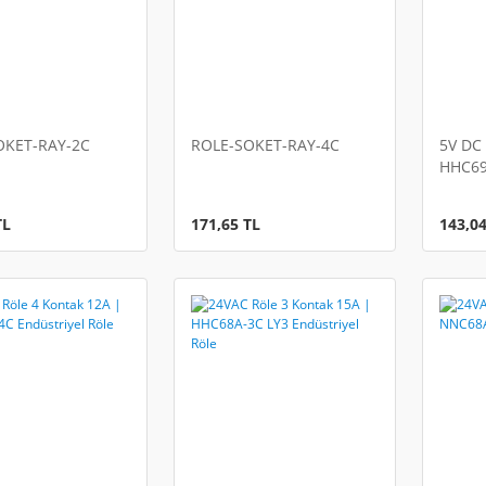
OKET-RAY-2C
ROLE-SOKET-RAY-4C
5V DC 
HHC69
Röle
TL
171,65 TL
143,04