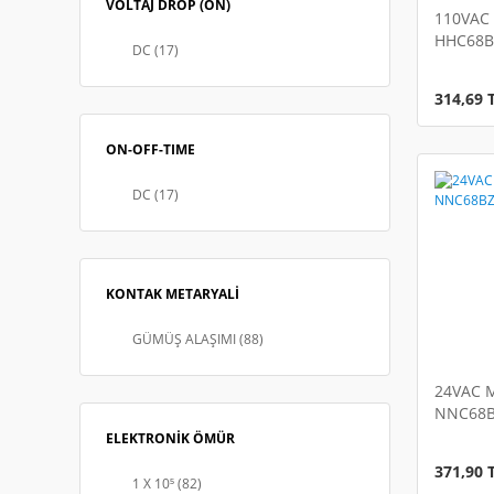
VOLTAJ DROP (ON)
110VAC 
HHC68B
DC (17)
Endüstr
314,69 
ON-OFF-TIME
DC (17)
KONTAK METARYALİ
GÜMÜŞ ALAŞIMI (88)
24VAC M
NNC68BZ
Röle
ELEKTRONİK ÖMÜR
371,90 
1 X 10⁵ (82)