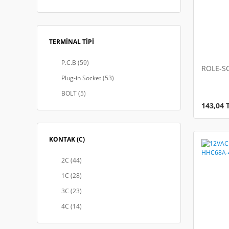
CQC (30)
TERMİNAL TİPİ
P.C.B (59)
ROLE-S
Plug-in Socket (53)
BOLT (5)
143,04 
KONTAK (C)
2C (44)
1C (28)
3C (23)
4C (14)