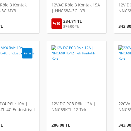
Röle 3 Kontak |
12VAC Röle 3 Kontak 15A
12V D
-3C MY3
| HHC68A-3C LY3
NNC68
iyel Röle
Endüstriyel Röle
Röle
334,71 TL
%10
TL
343,30
371,90 TL
Yeni
Y4 Röle 10A |
12V DC PCB Röle 12A |
220VA
L-4C Endüstriyel
NNC69KTL-1Z Tek
NNC69
Kontaklı Röle
Kontak
TL
286,08 TL
343,30