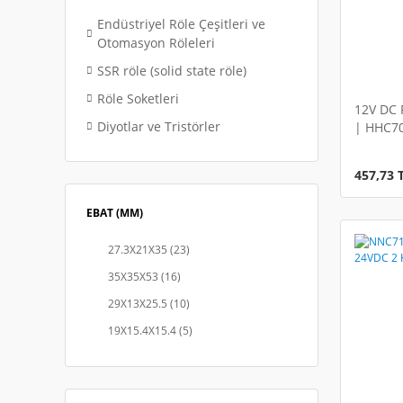
Endüstriyel Röle Çeşitleri ve
Otomasyon Röleleri
SSR röle (solid state röle)
Röle Soketleri
12V DC 
Diyotlar ve Tristörler
| HHC70
Resetli 
457,73 
EBAT (MM)
27.3X21X35 (23)
35X35X53 (16)
29X13X25.5 (10)
19X15.4X15.4 (5)
21X10X11.6 (5)
43X35.5X48 (5)