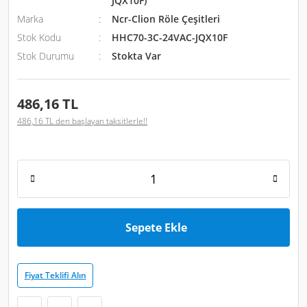
JQX10F)
Marka
Ncr-Clion Röle Çeşitleri
Stok Kodu
HHC70-3C-24VAC-JQX10F
Stok Durumu
Stokta Var
486,16 TL
486,16 TL den başlayan taksitlerle!!
Sepete Ekle
Fiyat Teklifi Alın