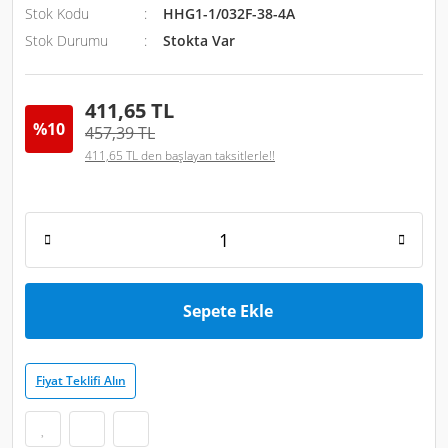
Stok Kodu
HHG1-1/032F-38-4A
Stok Durumu
Stokta Var
411,65 TL
%10
457,39 TL
411,65 TL den başlayan taksitlerle!!
Sepete Ekle
Fiyat Teklifi Alın