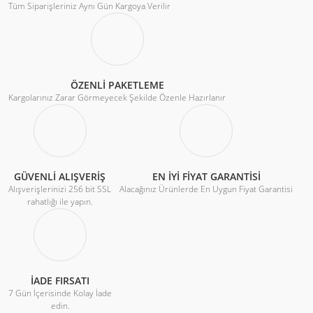
Tüm Siparişleriniz Aynı Gün Kargoya Verilir
ÖZENLİ PAKETLEME
Kargolarınız Zarar Görmeyecek Şekilde Özenle Hazırlanır
GÜVENLİ ALIŞVERİŞ
EN İYİ FİYAT GARANTİSİ
Alışverişlerinizi 256 bit SSL
Alacağınız Ürünlerde En Uygun Fiyat Garantisi
rahatlığı ile yapın.
İADE FIRSATI
7 Gün İçerisinde Kolay İade
edin.