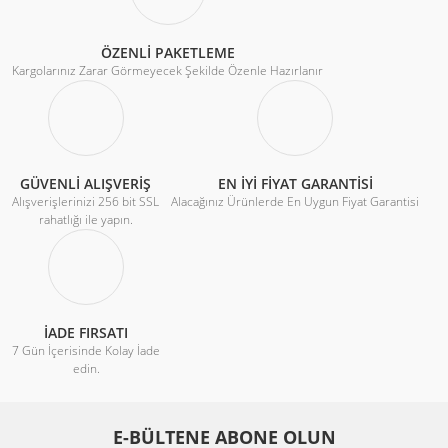
ÖZENLİ PAKETLEME
Kargolarınız Zarar Görmeyecek Şekilde Özenle Hazırlanır
GÜVENLİ ALIŞVERİŞ
EN İYİ FİYAT GARANTİSİ
Alışverişlerinizi 256 bit SSL
Alacağınız Ürünlerde En Uygun Fiyat Garantisi
rahatlığı ile yapın.
İADE FIRSATI
7 Gün İçerisinde Kolay İade
edin.
E-BÜLTENE ABONE OLUN