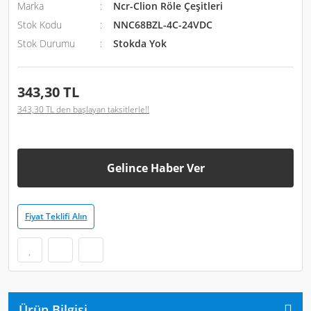
Marka
Ncr-Clion Röle Çeşitleri
Stok Kodu
NNC68BZL-4C-24VDC
Stok Durumu
Stokda Yok
343,30 TL
343,30 TL den başlayan taksitlerle!!
Gelince Haber Ver
Fiyat Teklifi Alın
Ürün Bilgisi