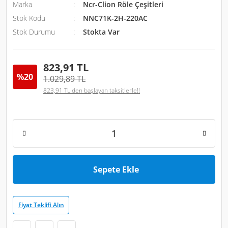
Marka
Ncr-Clion Röle Çeşitleri
Stok Kodu
NNC71K-2H-220AC
Stok Durumu
Stokta Var
823,91 TL
%20
1.029,89 TL
823,91 TL den başlayan taksitlerle!!
Sepete Ekle
Fiyat Teklifi Alın