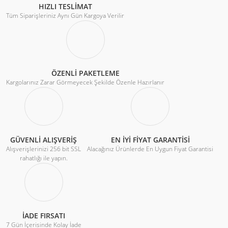
HIZLI TESLİMAT
Tüm Siparişleriniz Aynı Gün Kargoya Verilir
ÖZENLİ PAKETLEME
Kargolarınız Zarar Görmeyecek Şekilde Özenle Hazırlanır
GÜVENLİ ALIŞVERİŞ
EN İYİ FİYAT GARANTİSİ
Alışverişlerinizi 256 bit SSL
Alacağınız Ürünlerde En Uygun Fiyat Garantisi
rahatlığı ile yapın.
İADE FIRSATI
7 Gün İçerisinde Kolay İade