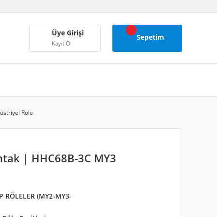
Üye Girişi
Sepetim
Kayıt Ol
striyel Röle
ontak | HHC68B-3C MY3
P RÖLELER (MY2-MY3-