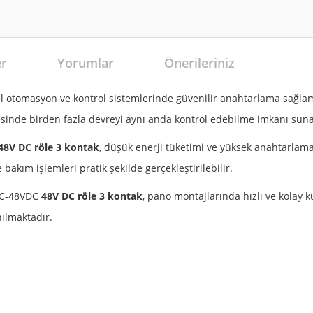
er
Yorumlar
Önerileriniz
el otomasyon ve kontrol sistemlerinde güvenilir anahtarlama sağla
ayesinde birden fazla devreyi aynı anda kontrol edebilme imkanı suna
48V DC röle 3 kontak
, düşük enerji tüketimi ve yüksek anahtarlama
akım işlemleri pratik şekilde gerçekleştirilebilir.
3C-48VDC
48V DC röle 3 kontak
, pano montajlarında hızlı ve kolay
ılmaktadır.