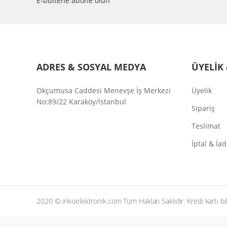
E-bültene abone olun
ADRES & SOSYAL MEDYA
ÜYELİK 
Okçumusa Caddesi Menevşe İş Merkezi
Üyelik
No:89/22 Karaköy/İstanbul
Sipariş
Teslimat
İptal & İa
2020 © inkoelektronik.com Tüm Hakları Saklıdır. Kredi kartı bilg