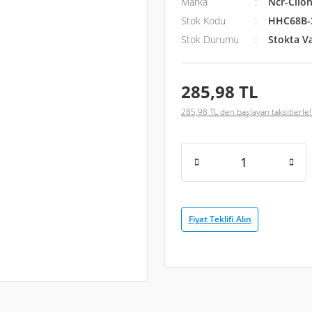
Marka
Ncr-Clion
Stok Kodu
HHC68B-
Stok Durumu
Stokta V
285,98 TL
285,98 TL den başlayan taksitlerle!
Fiyat Teklifi Alın