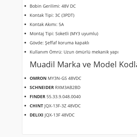
Bobin Gerilimi: 48V DC
Kontak Tipi: 3C (3PDT)
Kontak Akımı: 5A
Montaj Tipi: Soketli (MY3 uyumlu)
Gövde: Şeffaf koruma kapaklı
Kullanım Ömrü: Uzun ömürlü mekanik yapı
Muadil Marka ve Model Kodl
OMRON
MY3N-GS 48VDC
SCHNEIDER
RXM3AB2BD
FINDER
55.33.9.048.0040
CHINT
JQX-13F-3Z 48VDC
DELIXI
JQX-13F 48VDC