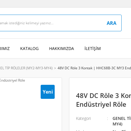
ARA
IMIZ
KATALOG
HAKKIMIZDA
İLETİŞİM
EL TİP RÖLELER (MY2-MY3-MY4)
48V DC Röle 3 Kontak | HHC68B-3C MY3 Endü
Yeni
48V DC Röle 3 K
Endüstriyel Röle
Kategori
GENEL Tİ
MY4)