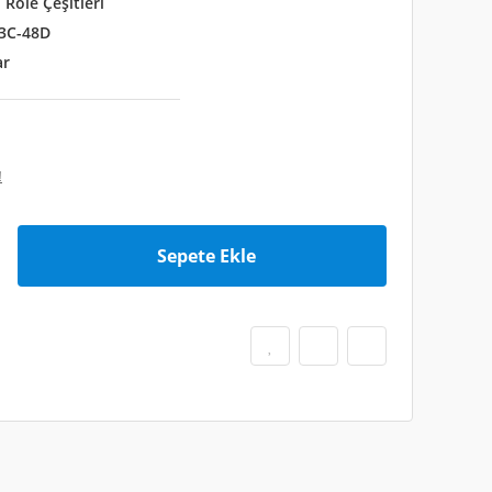
 Röle Çeşitleri
3C-48D
ar
!
Sepete Ekle