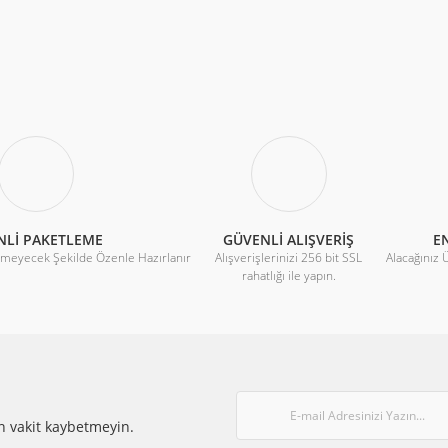
r konularda yetersiz gördüğünüz noktaları öneri formunu kullanarak tarafımıza 
Bu ürüne ilk yorumu siz yapın!
Yorum Yaz
NLİ PAKETLEME
GÜVENLİ ALIŞVERİŞ
EN
rmeyecek Şekilde Özenle Hazırlanır
Alışverişlerinizi 256 bit SSL
Alacağınız 
rahatlığı ile yapın.
Gönder
n vakit kaybetmeyin.