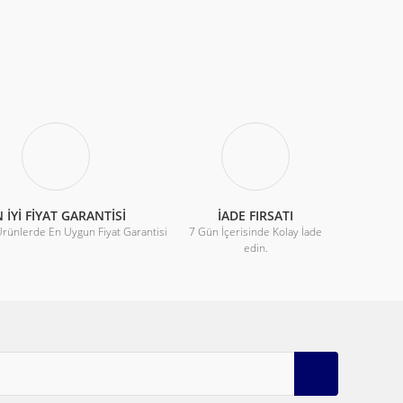
iletebilirsiniz.
 İYİ FİYAT GARANTİSİ
İADE FIRSATI
Ürünlerde En Uygun Fiyat Garantisi
7 Gün İçerisinde Kolay İade
edin.