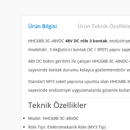
Ürün Bilgisi
Ürün Teknik Özellikl
HHC68B-3C-48VDC
48V DC röle 3 kontak
, endüstriy
modelidir. 3 değiştirici kontak (3C / 3PDT) yapısı s
48V DC bobin gerilimi ile çalışan HHC68B-3C-48VDC
sayesinde kontak durumu kolayca gözlemlenebilir ve b
Standart MY3 soket yapısına uyumlu olan HHC68B-
sayesinde endüstriyel uygulamalarda güvenle kullan
Teknik Özellikler
Model: HHC68B-3C-48VDC
Röle Tipi: Elektromekanik Röle (MY3 Tip)