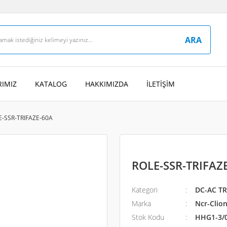
ARA
IMIZ
KATALOG
HAKKIMIZDA
İLETİŞİM
E-SSR-TRIFAZE-60A
ROLE-SSR-TRIFAZ
Kategori
DC-AC TR
Marka
Ncr-Clion
Stok Kodu
HHG1-3/0