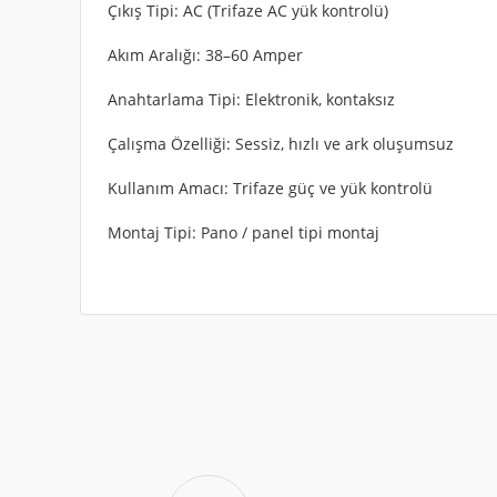
Çıkış Tipi: AC (Trifaze AC yük kontrolü)
Akım Aralığı: 38–60 Amper
Anahtarlama Tipi: Elektronik, kontaksız
Çalışma Özelliği: Sessiz, hızlı ve ark oluşumsuz
Kullanım Amacı: Trifaze güç ve yük kontrolü
Montaj Tipi: Pano / panel tipi montaj
Bu ürünün fiyat bilgisi, resim, ürün açıklamalarında ve diğe
KONTROL VOLTAJ
:
3-32V DC
Görüş ve önerileriniz için teşekkür ederiz.
KONTROL AMPER
:
5-28mA
Ürün resmi kalitesiz, bozuk veya görüntülenemiyor.
LOAD VOLTAJ
:
40-440V AC
Ürün açıklamasında eksik bilgiler bulunuyor.
LOAD AMPER
:
60A