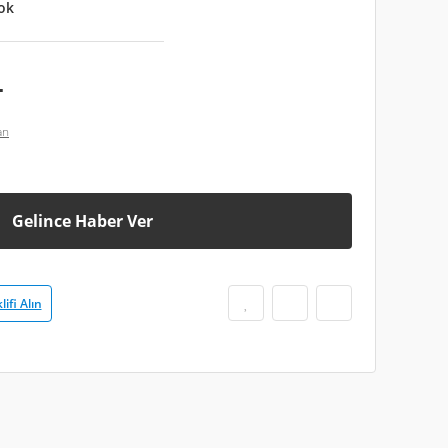
ok
L
an
Gelince Haber Ver
lifi Alın