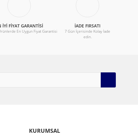
 İYİ FİYAT GARANTİSİ
İADE FIRSATI
Ürünlerde En Uygun Fiyat Garantisi
7 Gün İçerisinde Kolay İade
edin.
KURUMSAL