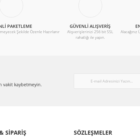
NLİ PAKETLEME
GÜVENLİ ALIŞVERİŞ
EN
rmeyecek Şekilde Özenle Hazırlanır
Alışverişlerinizi 256 bit SSL
Alacağınız 
rahatlığı ile yapın.
°C
Gönder
5
n vakit kaybetmeyin.
& SİPARİŞ
SÖZLEŞMELER