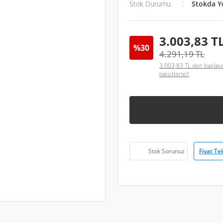
Stok Durumu
Stokda Y
3.003,83 T
%30
4.291,19 TL
3.003,83 TL den başlay
taksitlerle!!
Fiyat Tek
Stok Sorunuz