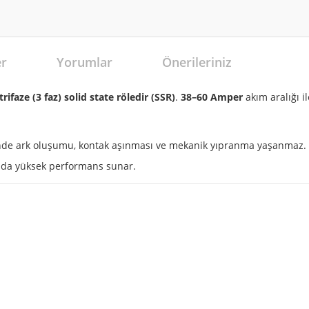
er
Yorumlar
Önerileriniz
trifaze (3 faz) solid state röledir (SSR)
.
38–60 Amper
akım aralığı il
inde ark oluşumu, kontak aşınması ve mekanik yıpranma yaşanmaz. 
nda yüksek performans sunar.