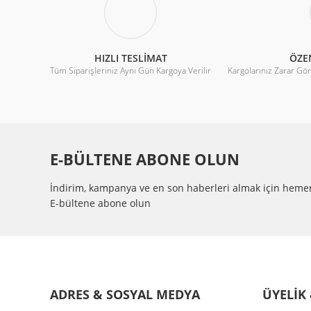
Ürün bilgilerinde hatalar bulunuyor.
VOLTAJ DROP (ON)
:
DC
Ürün fiyatı diğer sitelerden daha pahalı.
ON-OFF-TIME
:
DC
HIZLI TESLİMAT
ÖZE
Tüm Siparişleriniz Aynı Gün Kargoya Verilir
Bu ürüne benzer farklı alternatifler olmalı.
Kargolarınız Zarar Gö
LEAKAGE CURRENT (OFF)
:
DC
DIELECTRIC STRENGHT
:
2500VAC
SICAKLIK
:
-30°C~ +80
E-BÜLTENE ABONE OLUN
EBAT (MM)
:
106X75X33.
İndirim, kampanya ve en son haberleri almak için heme
E-bültene abone olun
MOUNTING
:
BOLT
ADRES & SOSYAL MEDYA
ÜYELİK 